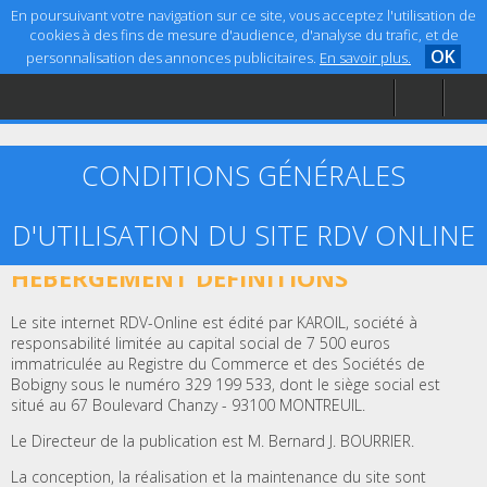
En poursuivant votre navigation sur ce site, vous acceptez l'utilisation de
cookies à des fins de mesure d'audience, d'analyse du trafic, et de
OK
personnalisation des annonces publicitaires.
En savoir plus.
Accueil
Aide
Mentions légales
CONDITIONS GÉNÉRALES
D'UTILISATION DU SITE RDV ONLINE
ARTICLE 1 – ÉDITEUR, CRÉATION ET
HÉBERGEMENT DÉFINITIONS
Le site internet RDV-Online est édité par KAROIL, société à
responsabilité limitée au capital social de 7 500 euros
immatriculée au Registre du Commerce et des Sociétés de
Bobigny sous le numéro 329 199 533, dont le siège social est
situé au 67 Boulevard Chanzy - 93100 MONTREUIL.
Le Directeur de la publication est M. Bernard J. BOURRIER.
La conception, la réalisation et la maintenance du site sont